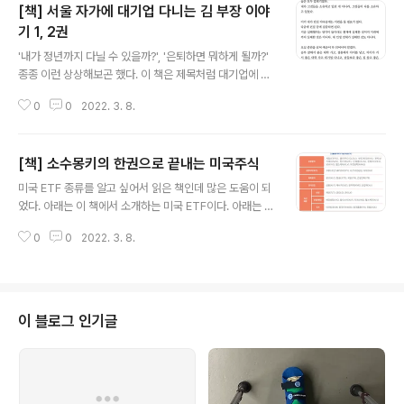
[책] 서울 자가에 대기업 다니는 김 부장 이야
기 1, 2권
글 내용
'내가 정년까지 다닐 수 있을까?', '은퇴하면 뭐하게 될까?'
종종 이런 상상해보곤 했다. 이 책은 제목처럼 대기업에 다
니던 김 부장이 갑작스럽게 퇴사하고 난 뒤의 이야기를 담
0
0
2022. 3. 8.
았다. 정말 현실 가까운 곳에 있을 법한 등장인물 덕분에 가
볍게 즐기면서 보기 좋았다. 회사가 전부였던 사람이 회사
없이 어떤 감정을 느끼게 되는지 간접적으로 체험해본 느
[책] 소수몽키의 한권으로 끝내는 미국주식
낌이다. [11번가] 서울 자가에 대기업 다니는 김 부장 이야
글 내용
기 1 /김 부장 편 (양장) 카테고리: 성공스토리, 가격 : 13,5
미국 ETF 종류를 알고 싶어서 읽은 책인데 많은 도움이 되
00원 www.11st.co.kr 밑줄 문장 모음 1. 외부에서 찾아
었다. 아래는 이 책에서 소개하는 미국 ETF이다. 아래는 헷
온 인생의 가치를 내 안에서 찾고 싶다. 내가 집착하던 시
갈리는 미국 주식 세금에 관한 문답이다. Q. 미국주식으로
계, 가방, 정장, 넥타이, 구두 그 외에 다른 것들은 모두 껍데
0
0
2022. 3. 8.
수익을 얻으면 세금을 내야 한다면서요? A. 원천징수 후 입
기였다. 내가 그것들을 소유하고 있는 게 아니..
금되는 배당소득세, 수익이 250만원을 넘으면 내야 하는
양도소득세 세금은 크게 2가지로 나뉜다. 배당금을 받을
때 내는 ‘배당소득세’와 시세차익이 발생했을 때 내는 ‘양도
소득세’다. 배당소득세는 주식을 팔지 않더라도 배당금이
이 블로그 인기글
계좌로 입금되기만 하면 무조건 내야 하는 세금으로, 애초
에 계좌에 입금되기 전 15%가 원천징수 되므로 따로 신경
쓸 것이 없다. 예를 들어 배당금이 100달러 들어올 예정이
었다면, 15%인 15달러를 차감하고, 85달러만 계좌로 들